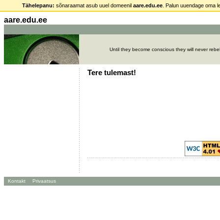
Tähelepanu:
sõnaraamat asub uuel domeenil
aare.edu.ee
. Palun uuendage oma le
aare.edu.ee
Until they become conscious they will never rebe
Tere tulemast!
Kontakt
Privaatsus